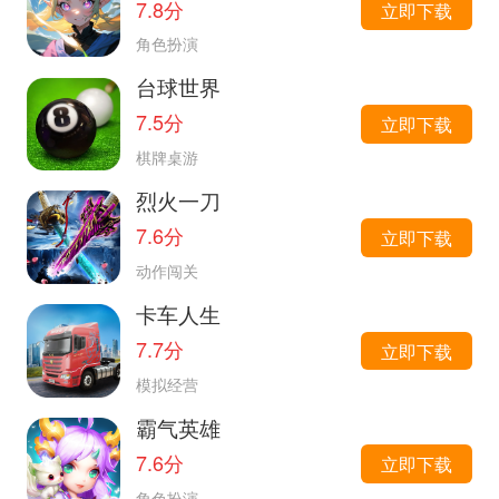
7.8分
立即下载
角色扮演
台球世界
7.5分
立即下载
棋牌桌游
烈火一刀
7.6分
立即下载
动作闯关
卡车人生
7.7分
立即下载
模拟经营
霸气英雄
7.6分
立即下载
角色扮演