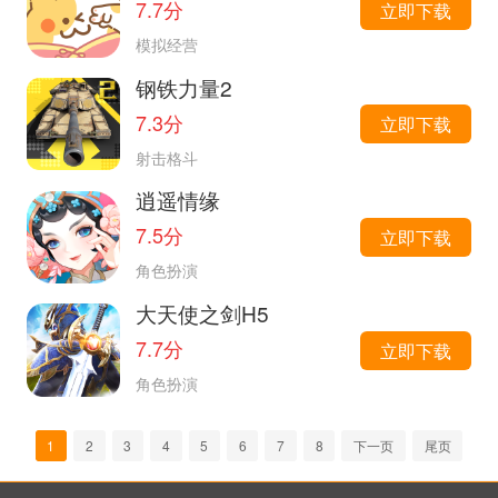
7.7分
立即下载
模拟经营
钢铁力量2
7.3分
立即下载
射击格斗
逍遥情缘
7.5分
立即下载
角色扮演
大天使之剑H5
7.7分
立即下载
角色扮演
1
2
3
4
5
6
7
8
下一页
尾页