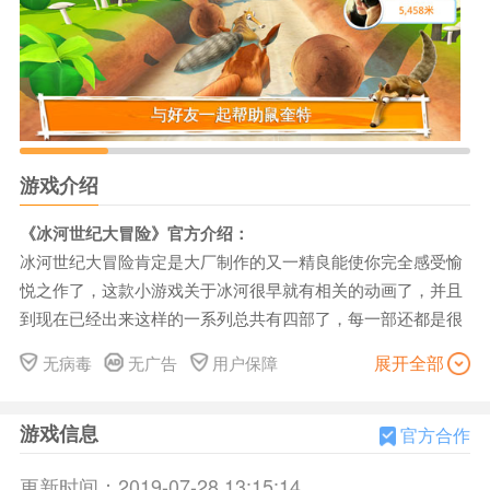
游戏介绍
《冰河世纪大冒险》官方介绍：
冰河世纪大冒险肯定是大厂制作的又一精良能使你完全感受愉
悦之作了，这款小游戏关于冰河很早就有相关的动画了，并且
到现在已经出来这样的一系列总共有四部了，每一部还都是很
受喜爱的。从而相关的类型不断出来也是很符合需要的，虽然
展开全部
无病毒
无广告
用户保障
前段也出现过这样的经营类主题的，但是该作还是与那个有很
大不同的，这是单纯的以跑酷为主的。
游戏信息
主要提供了四种常用的操作，有深度但也不会复杂，倒霉的鼠
官方合作
奎特这次追寻橡果时闯了大祸，整个大陆板块大裂变了，曼
更新时间：
2019-07-28 13:15:14
尼、迭戈和其他动物伙伴随着裂变的大陆漂向了远方，只剩下