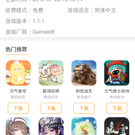
了孤零零的希德。快去帮助希德营救他的朋友们和其他动物伙
收费模式：
免费
游戏语言：
简体中文
伴吧。
游戏版本：
1.1.1
游戏厂商：
Gameloft
热门推荐
元气食堂
最强祖师
创世战车
元气骑士前传
模拟经营
模拟经营
射击格斗
角色扮演
下载
下载
下载
下载