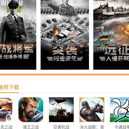
推荐下载
坦克之战
诸王之战
空袭机战
冰火战歌：凛
卡通战