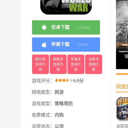
安卓下载
192.98MB
苹果下载
261MB
即时手
策略手
军事手
战争手
游排行
游排行
游排行
游排行
榜
榜
榜
榜
游戏评分：
6.9分
同类
网络类型：
网游
游戏类型：
策略塔防
收费模式：
内购
运营状态：
公测
全民