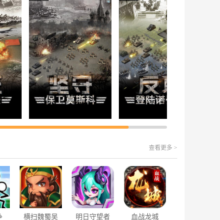
查看更多 >
争
横扫魏蜀吴
明日守望者
血战龙城