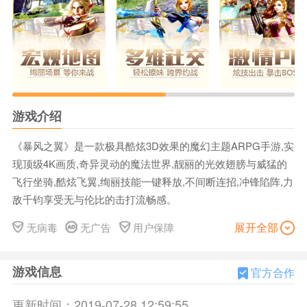
游戏介绍
《暴风之翼》是一款极具酷炫3D效果的魔幻主题ARPG手游,实
现顶级4K画质,奇异灵动的魔法世界,靓丽的光效翅膀与威猛的
飞行坐骑,酷炫飞翼,绚丽技能一键释放,不间断连招,冲锋陷阵,力
敌千钧享受无与伦比的击打流畅感。
★版本介绍：
展开全部
无病毒
无广告
用户保障
★开放神秘大陆,全新玩法,体验全面升级
★经典黑暗套装,时尚主题套装,时装随心
游戏信息
★激活不同的宠物,进化解除技能封印
官方合作
★炫装战翼突破天际,体验飞翔的乐趣
更新时间：
2019-07-28 12:59:55
★创建工会,加入竞技场,与玩家同屏竞技