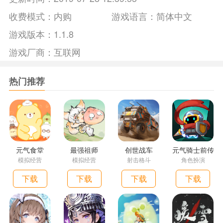
收费模式：
内购
游戏语言：
简体中文
游戏版本：
1.1.8
游戏厂商：
互联网
热门推荐
元气食堂
最强祖师
创世战车
元气骑士前传
模拟经营
模拟经营
射击格斗
角色扮演
下载
下载
下载
下载